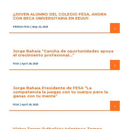
¡¡JOVEN ALUMNO DEL COLEGIO FESA, AHORA
CON BECA UNIVERSITARIA EN EEUU!!
PRENSA FESA
| May 22, 2023
+
Jorge Bahaia “Cancha de oportunidades apoya
el crecimiento profesional…”
FESA
| April 28, 2023
+
Jorge Bahaia Presidente de FESA “La
competencia la juegas con tu cuerpo pero la
ganas con tu mente”
FESA
| April 28, 2023
+
Víctor Torres futbolista talentoso Torneo