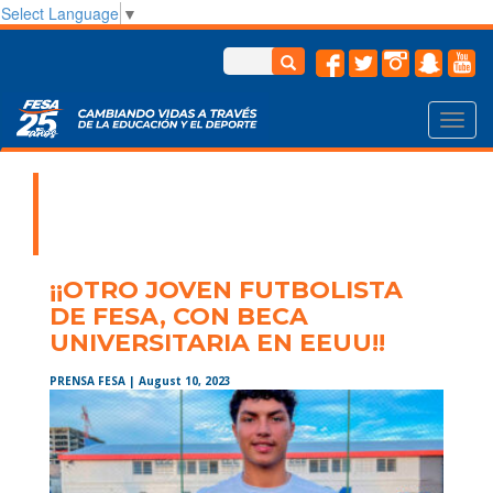
Select Language
▼
Toggl
navig
¡¡OTRO JOVEN FUTBOLISTA
DE FESA, CON BECA
UNIVERSITARIA EN EEUU!!
PRENSA FESA
| August 10, 2023