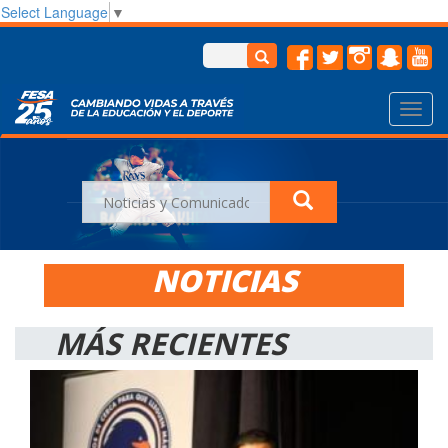
Select Language
▼
Toggl
navig
Previous
Nex
NOTICIAS
MÁS RECIENTES