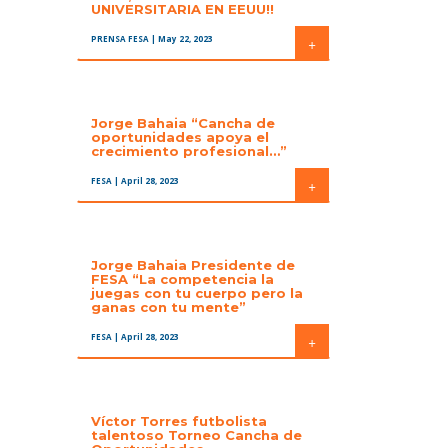
UNIVERSITARIA EN EEUU!!
PRENSA FESA
| May 22, 2023
+
Jorge Bahaia “Cancha de
oportunidades apoya el
crecimiento profesional…”
FESA
| April 28, 2023
+
Jorge Bahaia Presidente de
FESA “La competencia la
juegas con tu cuerpo pero la
ganas con tu mente”
FESA
| April 28, 2023
+
Víctor Torres futbolista
talentoso Torneo Cancha de