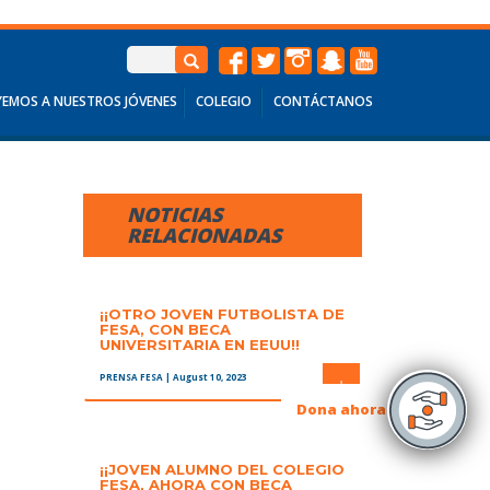
EMOS A NUESTROS JÓVENES
COLEGIO
CONTÁCTANOS
NOTICIAS
RELACIONADAS
¡¡OTRO JOVEN FUTBOLISTA DE
FESA, CON BECA
UNIVERSITARIA EN EEUU!!
PRENSA FESA
| August 10, 2023
+
Dona ahora
¡¡JOVEN ALUMNO DEL COLEGIO
FESA, AHORA CON BECA