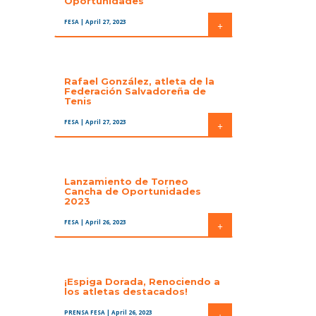
Oportunidades
FESA
| April 27, 2023
+
Rafael González, atleta de la
Federación Salvadoreña de
Tenis
FESA
| April 27, 2023
+
Lanzamiento de Torneo
Cancha de Oportunidades
2023
FESA
| April 26, 2023
+
¡Espiga Dorada, Renociendo a
los atletas destacados!
PRENSA FESA
| April 26, 2023
+