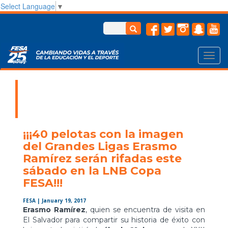
Select Language
▼
Toggl
navig
¡¡¡40 pelotas con la imagen
del Grandes Ligas Erasmo
Ramírez serán rifadas este
sábado en la LNB Copa
FESA!!!
FESA
| January 19, 2017
Erasmo Ramírez
, quien se encuentra de visita en
El Salvador para compartir su historia de éxito con