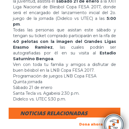
la juventud, asistirá el
sábado 21 de enero
a la XXII
Liga Nacional de Bíesbol Copa FESA 2017, donde
será el encargado del lanzamiento inicial del 2o.
juego de la jornada (Didelco vs UTEC) a las
5:00
pm
.
Todas las personas que asistan este sábado y
tengan su ticket comprado participarán en la rifa de
40 pelotas con la imagen del Grandes Ligas
Erasmo Ramírez
, las cuales podrán ser
autografiadas por él en su visita al
Estadio
Saturnino Bengoa
.
Ven con toda tu familia y amigos a disfrutar de
buen béisbol en la LNB Copa FESA 2017.
Programación de juegos LNB Copa FESA
Quinta jornada
Sábado 21 de enero
Santa Tecla vs. Agabeisi 2:30 p.m.
Didelco vs. UTEC 5:30 p.m.
NOTICIAS RELACIONADAS
Dona ahora