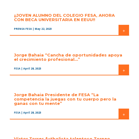
¡¡JOVEN ALUMNO DEL COLEGIO FESA, AHORA
CON BECA UNIVERSITARIA EN EEUU!!
PRENSA FESA
| May 22, 2023
+
Jorge Bahaia “Cancha de oportunidades apoya
el crecimiento profesional…”
FESA
| April 28, 2023
+
Jorge Bahaia Presidente de FESA “La
competencia la juegas con tu cuerpo pero la
ganas con tu mente”
FESA
| April 28, 2023
+
Víctor Torres futbolista talentoso Torneo