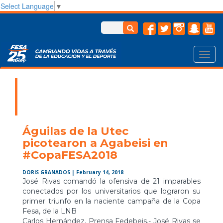
Select Language
▼
Toggl
navig
Águilas de la Utec
picotearon a Agabeisi en
#CopaFESA2018
DORIS GRANADOS
| February 14, 2018
José Rivas comandó la ofensiva de 21 imparables
conectados por los universitarios que lograron su
primer triunfo en la naciente campaña de la Copa
Fesa, de la LNB
Carlos Hernández, Prensa Fedebeis.- José Rivas se