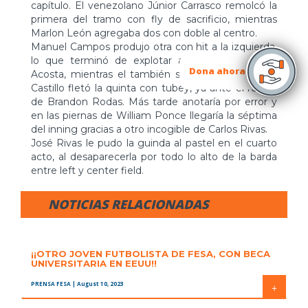
capítulo. El venezolano Júnior Carrasco remolcó la
primera del tramo con fly de sacrificio, mientras
Marlon León agregaba dos con doble al centro.
Manuel Campos produjo otra con hit a la izquierda,
lo que terminó de explotar al abridor Fernando
Dona ahora
Acosta, mientras el también suramericano Eliézer
Castillo fletó la quinta con tubey, ya ante el relevo
de Brandon Rodas. Más tarde anotaría por error y
en las piernas de William Ponce llegaría la séptima
del inning gracias a otro incogible de Carlos Rivas.
José Rivas le pudo la guinda al pastel en el cuarto
acto, al desaparecerla por todo lo alto de la barda
entre left y center field.
NOTICIAS RELACIONADAS
¡¡OTRO JOVEN FUTBOLISTA DE FESA, CON BECA
UNIVERSITARIA EN EEUU!!
PRENSA FESA
| August 10, 2023
+