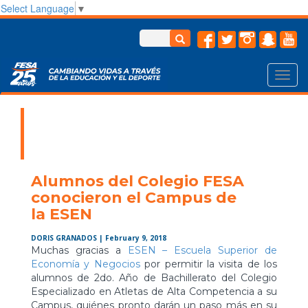
Select Language
▼
Toggl
navig
Alumnos del Colegio FESA
conocieron el Campus de
la ESEN
DORIS GRANADOS
| February 9, 2018
Muchas gracias a
ESEN – Escuela Superior de
Economía y Negocios
por permitir la visita de los
alumnos de 2do. Año de Bachillerato del Colegio
Especializado en Atletas de Alta Competencia a su
Campus, quiénes pronto darán un paso más en su