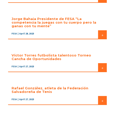
Jorge Bahaia Presidente de FESA “La
competencia la juegas con tu cuerpo pero la
ganas con tu mente”
FESA
| April 28, 2023
+
Víctor Torres futbolista talentoso Torneo
Cancha de Oportunidades
FESA
| April 27, 2023
+
Rafael González, atleta de la Federación
Salvadoreña de Tenis
FESA
| April 27, 2023
+