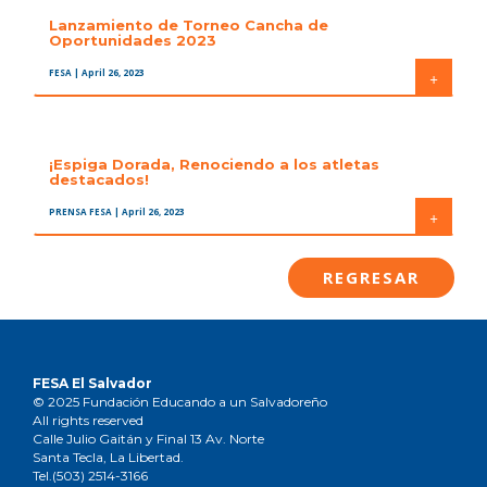
Lanzamiento de Torneo Cancha de
Oportunidades 2023
FESA
| April 26, 2023
+
¡Espiga Dorada, Renociendo a los atletas
destacados!
PRENSA FESA
| April 26, 2023
+
REGRESAR
FESA El Salvador
© 2025 Fundación Educando a un Salvadoreño
All rights reserved
Calle Julio Gaitán y Final 13 Av. Norte
Santa Tecla, La Libertad.
Tel.(503) 2514-3166