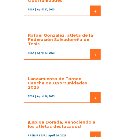
Oportunidades
FESA
| April 27, 2023
+
Rafael González, atleta de la
Federación Salvadoreña de
Tenis
FESA
| April 27, 2023
+
Lanzamiento de Torneo
Cancha de Oportunidades
2023
FESA
| April 26, 2023
+
¡Espiga Dorada, Renociendo a
los atletas destacados!
PRENSA FESA
| April 26, 2023
+