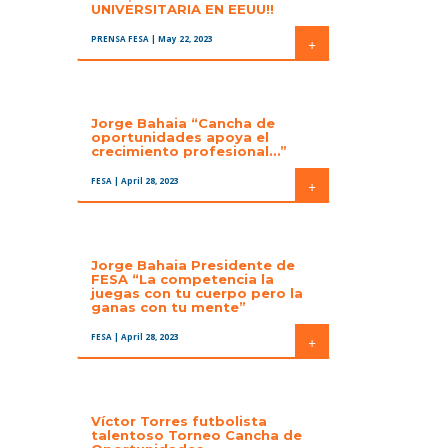
UNIVERSITARIA EN EEUU!!
PRENSA FESA
| May 22, 2023
+
Jorge Bahaia “Cancha de
oportunidades apoya el
crecimiento profesional…”
FESA
| April 28, 2023
+
Jorge Bahaia Presidente de
FESA “La competencia la
juegas con tu cuerpo pero la
ganas con tu mente”
FESA
| April 28, 2023
+
Víctor Torres futbolista
talentoso Torneo Cancha de