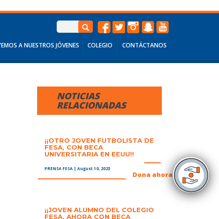
EMOS A NUESTROS JÓVENES
COLEGIO
CONTÁCTANOS
NOTICIAS
RELACIONADAS
¡¡OTRO JOVEN FUTBOLISTA DE
FESA, CON BECA
UNIVERSITARIA EN EEUU!!
PRENSA FESA
| August 10, 2023
+
Dona ahora
¡¡JOVEN ALUMNO DEL COLEGIO
FESA, AHORA CON BECA