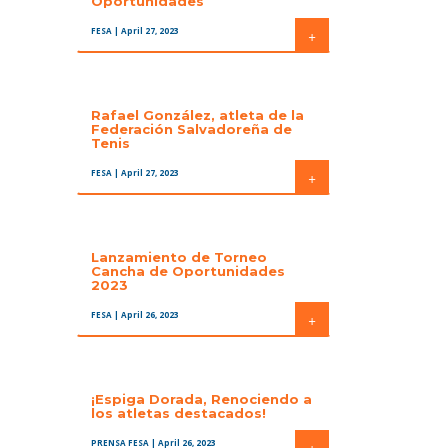
Oportunidades
FESA
| April 27, 2023
+
Rafael González, atleta de la
Federación Salvadoreña de
Tenis
FESA
| April 27, 2023
+
Lanzamiento de Torneo
Cancha de Oportunidades
2023
FESA
| April 26, 2023
+
¡Espiga Dorada, Renociendo a
los atletas destacados!
PRENSA FESA
| April 26, 2023
+