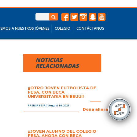
EMOS A NUESTROS JÓVENES
COLEGIO
CONTÁCTANOS
NOTICIAS
RELACIONADAS
¡¡OTRO JOVEN FUTBOLISTA DE
FESA, CON BECA
UNIVERSITARIA EN EEUU!!
PRENSA FESA
| August 10, 2023
+
Dona ahora
¡¡JOVEN ALUMNO DEL COLEGIO
FESA, AHORA CON BECA