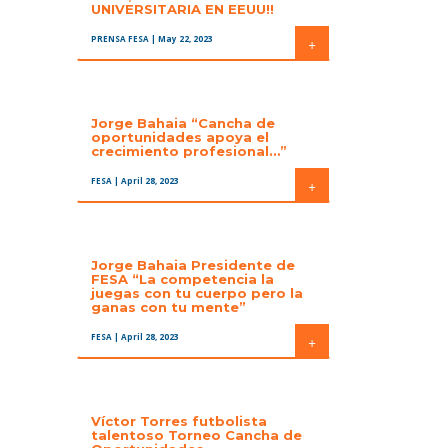
UNIVERSITARIA EN EEUU!!
PRENSA FESA
| May 22, 2023
+
Jorge Bahaia “Cancha de
oportunidades apoya el
crecimiento profesional…”
FESA
| April 28, 2023
+
Jorge Bahaia Presidente de
FESA “La competencia la
juegas con tu cuerpo pero la
ganas con tu mente”
FESA
| April 28, 2023
+
Víctor Torres futbolista
talentoso Torneo Cancha de