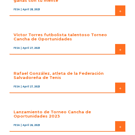
ganas con tu mente”
FESA
| April 28, 2023
+
Víctor Torres futbolista talentoso Torneo
Cancha de Oportunidades
FESA
| April 27, 2023
+
Rafael González, atleta de la Federación
Salvadoreña de Tenis
FESA
| April 27, 2023
+
Lanzamiento de Torneo Cancha de
Oportunidades 2023
FESA
| April 26, 2023
+