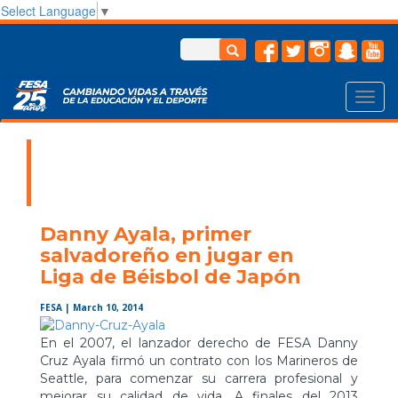
Select Language
▼
Toggl
navig
Danny Ayala, primer
salvadoreño en jugar en
Liga de Béisbol de Japón
FESA
| March 10, 2014
En el 2007, el lanzador derecho de FESA Danny
Cruz Ayala firmó un contrato con los Marineros de
Seattle, para comenzar su carrera profesional y
mejorar su calidad de vida. A finales del 2013