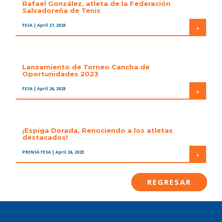
Rafael González, atleta de la Federación
Salvadoreña de Tenis
FESA
| April 27, 2023
+
Lanzamiento de Torneo Cancha de
Oportunidades 2023
FESA
| April 26, 2023
+
¡Espiga Dorada, Renociendo a los atletas
destacados!
PRENSA FESA
| April 26, 2023
+
REGRESAR