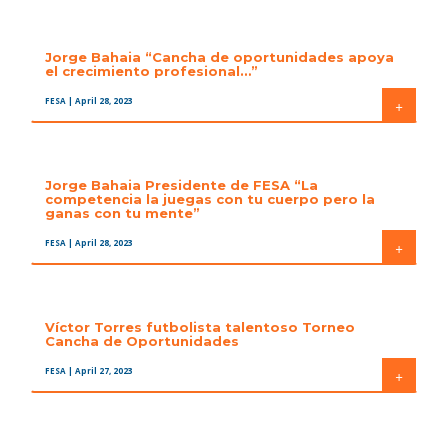
Jorge Bahaia “Cancha de oportunidades apoya
el crecimiento profesional…”
FESA
| April 28, 2023
+
Jorge Bahaia Presidente de FESA “La
competencia la juegas con tu cuerpo pero la
ganas con tu mente”
FESA
| April 28, 2023
+
Víctor Torres futbolista talentoso Torneo
Cancha de Oportunidades
FESA
| April 27, 2023
+