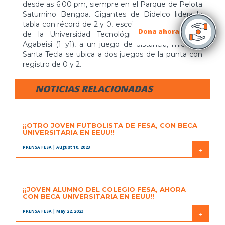
desde as 6:00 pm, siempre en el Parque de Pelota
Saturnino Bengoa. Gigantes de Didelco lidera la
tabla con récord de 2 y 0, escoltados por la Águilas
Dona ahora
de la Universidad Tecnológica y la Academia
Agabeisi (1 y1), a un juego de distancia; mientras
Santa Tecla se ubica a dos juegos de la punta con
registro de 0 y 2.
NOTICIAS RELACIONADAS
¡¡OTRO JOVEN FUTBOLISTA DE FESA, CON BECA
UNIVERSITARIA EN EEUU!!
PRENSA FESA
| August 10, 2023
+
¡¡JOVEN ALUMNO DEL COLEGIO FESA, AHORA
CON BECA UNIVERSITARIA EN EEUU!!
PRENSA FESA
| May 22, 2023
+