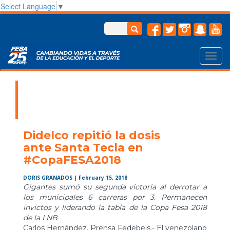
Select Language
▼
Toggl
navig
Didelco repitió la dosis
ante Santa Tecla en
#CopaFESA2018
DORIS GRANADOS
| February 15, 2018
Gigantes sumó su segunda victoria al derrotar a
los municipales 6 carreras por 3. Permanecen
invictos y liderando la tabla de la Copa Fesa 2018
de la LNB
Carlos Hernández, Prensa Fedebeis.- El venezolano