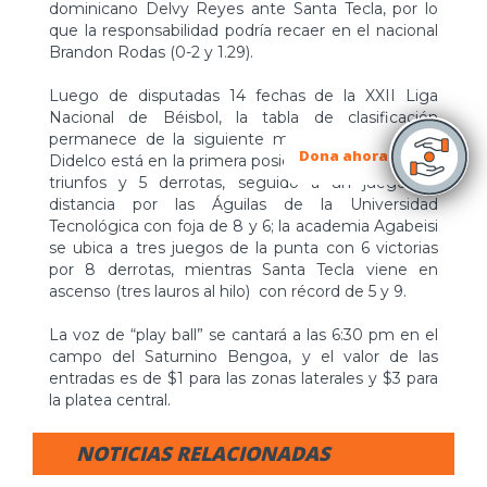
dominicano Delvy Reyes ante Santa Tecla, por lo
que la responsabilidad podría recaer en el nacional
Brandon Rodas (0-2 y 1.29).
Luego de disputadas 14 fechas de la XXII Liga
Nacional de Béisbol, la tabla de clasificación
permanece de la siguiente manera: Gigantes de
Dona ahora
Didelco está en la primera posición con récord de 9
triunfos y 5 derrotas, seguido a un juego de
distancia por las Águilas de la Universidad
Tecnológica con foja de 8 y 6; la academia Agabeisi
se ubica a tres juegos de la punta con 6 victorias
por 8 derrotas, mientras Santa Tecla viene en
ascenso (tres lauros al hilo) con récord de 5 y 9.
La voz de “play ball” se cantará a las 6:30 pm en el
campo del Saturnino Bengoa, y el valor de las
entradas es de $1 para las zonas laterales y $3 para
la platea central.
NOTICIAS RELACIONADAS