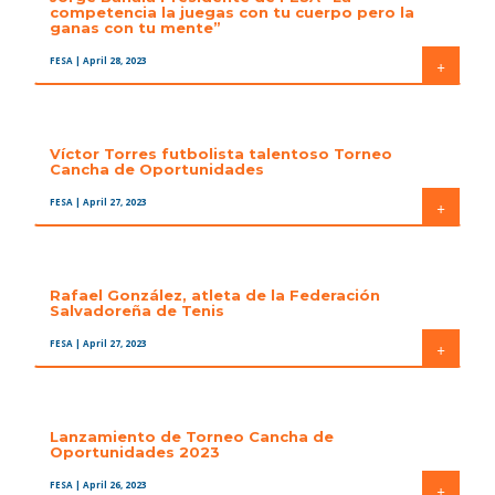
competencia la juegas con tu cuerpo pero la
ganas con tu mente”
FESA
| April 28, 2023
+
Víctor Torres futbolista talentoso Torneo
Cancha de Oportunidades
FESA
| April 27, 2023
+
Rafael González, atleta de la Federación
Salvadoreña de Tenis
FESA
| April 27, 2023
+
Lanzamiento de Torneo Cancha de
Oportunidades 2023
FESA
| April 26, 2023
+