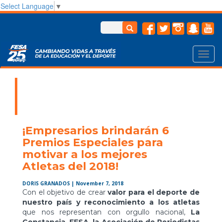
Select Language
▼
Toggl
navig
¡Empresarios brindarán 6
Premios Especiales para
motivar a los mejores
Atletas del 2018!
DORIS GRANADOS
| November 7, 2018
Con el objetivo de crear
valor para el deporte
de
nuestro país y reconocimiento a los atletas
que nos representan con orgullo nacional,
La