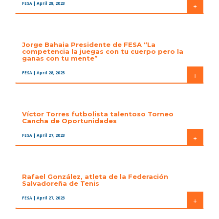
FESA
| April 28, 2023
+
Jorge Bahaia Presidente de FESA “La
competencia la juegas con tu cuerpo pero la
ganas con tu mente”
FESA
| April 28, 2023
+
Víctor Torres futbolista talentoso Torneo
Cancha de Oportunidades
FESA
| April 27, 2023
+
Rafael González, atleta de la Federación
Salvadoreña de Tenis
FESA
| April 27, 2023
+