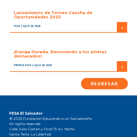
Lanzamiento de Torneo Cancha de
Oportunidades 2023
FESA
| April 26, 2023
+
¡Espiga Dorada, Renociendo a los atletas
destacados!
PRENSA FESA
| April 26, 2023
+
REGRESAR
FESA El Salvador
© 2025 Fundación Educando a un Salvadoreño
All rights reserved
Calle Julio Gaitán y Final 13 Av. Norte
Santa Tecla, La Libertad.