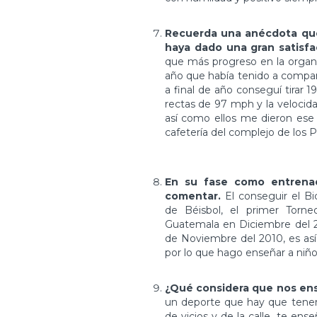
Recuerda una anécdota que
haya dado una gran satisfa
que más progreso en la organi
año que había tenido a comparar
a final de año conseguí tirar 1
rectas de 97 mph y la velocida
así como ellos me dieron ese
cafetería del complejo de los 
En su fase como entrenad
comentar.
El conseguir el B
de Béisbol, el primer Tor
Guatemala en Diciembre del 2
de Noviembre del 2010, es a
por lo que hago enseñar a niño
¿Qué considera que nos en
un deporte que hay que tener 
de vicios y de la calle, te en