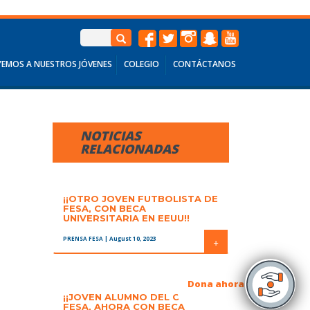
EMOS A NUESTROS JÓVENES
COLEGIO
CONTÁCTANOS
NOTICIAS
RELACIONADAS
¡¡OTRO JOVEN FUTBOLISTA DE
FESA, CON BECA
UNIVERSITARIA EN EEUU!!
PRENSA FESA
| August 10, 2023
+
Dona ahora
¡¡JOVEN ALUMNO DEL COLEGIO
FESA, AHORA CON BECA