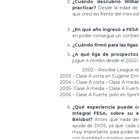
¿Cuándo descubrió Willi
practicar?
Desde la edad de 4
que crecí en frente del mini es
¿En qué año ingresó a FES
en poder conseguir un contra
¿Cuándo firmó para las lig
¿A qué liga de prospecto
jugué 4 niveles desde el 2002
2002 – Roockie League en 
2003 – Clase A corta en Eugene Em
2004 – Clase A corta – Clase A med
2005- Clase A media – Clase A Fuert
2006 – Clase A Fuerte (solo en Sprint 
¿Qué experiencia puede co
Integral FESA, sobre su 
Béisbol?
Antes que nada dec
ayuda de DIOS, ya que cada e
muy importante para poder lle
con humildad y positivo siempre