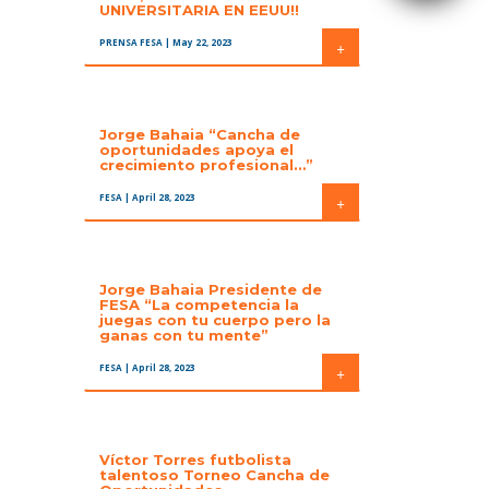
UNIVERSITARIA EN EEUU!!
PRENSA FESA
| May 22, 2023
+
Jorge Bahaia “Cancha de
oportunidades apoya el
crecimiento profesional…”
FESA
| April 28, 2023
+
Jorge Bahaia Presidente de
FESA “La competencia la
juegas con tu cuerpo pero la
ganas con tu mente”
FESA
| April 28, 2023
+
Víctor Torres futbolista
talentoso Torneo Cancha de