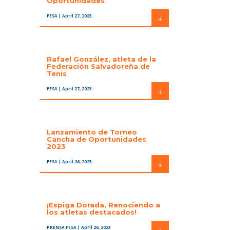
Oportunidades
FESA
| April 27, 2023
+
Rafael González, atleta de la
Federación Salvadoreña de
Tenis
FESA
| April 27, 2023
+
Lanzamiento de Torneo
Cancha de Oportunidades
2023
FESA
| April 26, 2023
+
¡Espiga Dorada, Renociendo a
los atletas destacados!
PRENSA FESA
| April 26, 2023
+