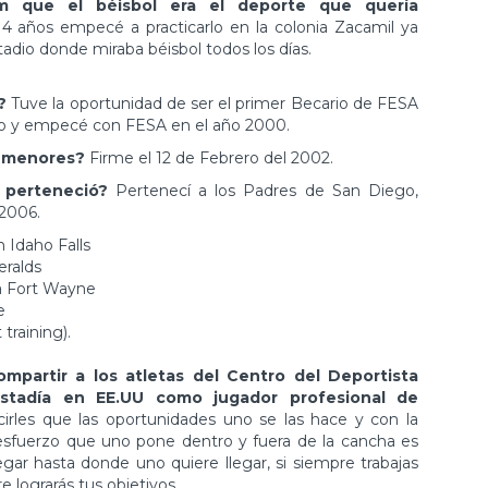
am que el béisbol era el deporte que quería
 años empecé a practicarlo en la colonia Zacamil ya
tadio donde miraba béisbol todos los días.
A?
Tuve la oportunidad de ser el primer Becario de FESA
to y empecé con FESA en el año 2000.
as menores?
Firme el 12 de Febrero del 2002.
s perteneció?
Pertenecí a los Padres de San Diego,
-2006.
Idaho Falls
eralds
ia Fort Wayne
e
training).
mpartir a los atletas del Centro del Deportista
estadía en EE.UU como jugador profesional de
irles que las oportunidades uno se las hace y con la
sfuerzo que uno pone dentro y fuera de la cancha es
gar hasta donde uno quiere llegar, si siempre trabajas
 lograrás tus objetivos.