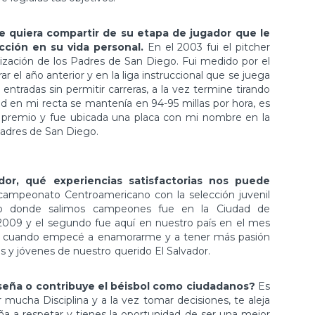
 quiera compartir de su etapa de jugador que le
cción en su vida personal.
En el 2003 fui el pitcher
zación de los Padres de San Diego. Fui medido por el
 el año anterior y en la liga instruccional que se juega
9 entradas sin permitir carreras, a la vez termine tirando
d en mi recta se mantenía en 94-95 millas por hora, es
 premio y fue ubicada una placa con mi nombre en la
Padres de San Diego.
or, qué experiencias satisfactorias nos puede
icampeonato Centroamericano con la selección juvenil
neo donde salimos campeones fue en la Ciudad de
009 y el segundo fue aquí en nuestro país en el mes
sí cuando empecé a enamorarme y a tener más pasión
s y jóvenes de nuestro querido El Salvador.
seña o contribuye el béisbol como ciudadanos?
Es
mucha Disciplina y a la vez tomar decisiones, te aleja
seña a respetar y tienes la oportunidad de ser una mejor