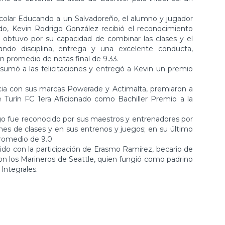
colar Educando a un Salvadoreño, el alumno y jugador
ado, Kevin Rodrigo González recibió el reconocimiento
ue obtuvo por su capacidad de combinar las clases y el
ndo disciplina, entrega y una excelente conducta,
n promedio de notas final de 9.33.
sumó a las felicitaciones y entregó a Kevin un premio
ncia con sus marcas Powerade y Actimalta, premiaron a
 Turín FC 1era Aficionado como Bachiller Premio a la
ego fue reconocido por sus maestros y entrenadores por
es de clases y en sus entrenos y juegos; en su último
 promedio de 9.0
cido con la participación de Erasmo Ramírez, becario de
n los Marineros de Seattle, quien fungió como padrino
Integrales.