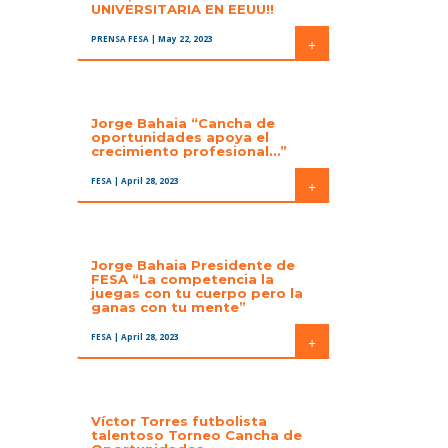
UNIVERSITARIA EN EEUU!!
PRENSA FESA
| May 22, 2023
+
Jorge Bahaia “Cancha de
oportunidades apoya el
crecimiento profesional…”
FESA
| April 28, 2023
+
Jorge Bahaia Presidente de
FESA “La competencia la
juegas con tu cuerpo pero la
ganas con tu mente”
FESA
| April 28, 2023
+
Víctor Torres futbolista
talentoso Torneo Cancha de