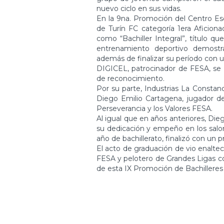
nuevo ciclo en sus vidas.
En la 9na. Promoción del Centro Es
de Turín FC categoría 1era Aficion
como “Bachiller Integral”, título q
entrenamiento deportivo demostra
además de finalizar su período con u
DIGICEL, patrocinador de FESA, se 
de reconocimiento.
Por su parte, Industrias La Consta
Diego Emilio Cartagena, jugador de
Perseverancia y los Valores FESA.
Al igual que en años anteriores, Di
su dedicación y empeño en los salon
año de bachillerato, finalizó con un
El acto de graduación de vio enalte
FESA y pelotero de Grandes Ligas co
de esta IX Promoción de Bachilleres 