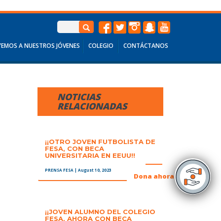
EMOS A NUESTROS JÓVENES
COLEGIO
CONTÁCTANOS
NOTICIAS
RELACIONADAS
¡¡OTRO JOVEN FUTBOLISTA DE
FESA, CON BECA
UNIVERSITARIA EN EEUU!!
PRENSA FESA
| August 10, 2023
+
Dona ahora
¡¡JOVEN ALUMNO DEL COLEGIO
FESA, AHORA CON BECA