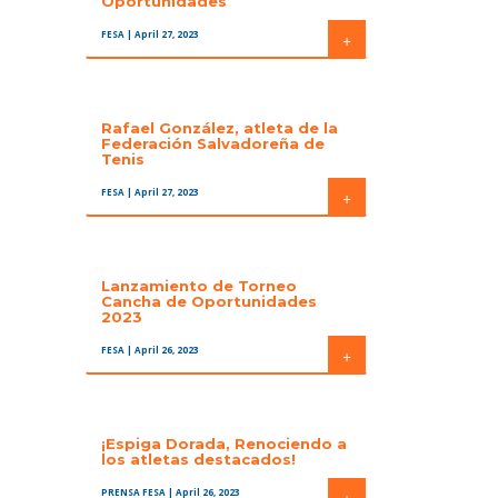
Oportunidades
FESA
| April 27, 2023
+
Rafael González, atleta de la
Federación Salvadoreña de
Tenis
FESA
| April 27, 2023
+
Lanzamiento de Torneo
Cancha de Oportunidades
2023
FESA
| April 26, 2023
+
¡Espiga Dorada, Renociendo a
los atletas destacados!
PRENSA FESA
| April 26, 2023
+