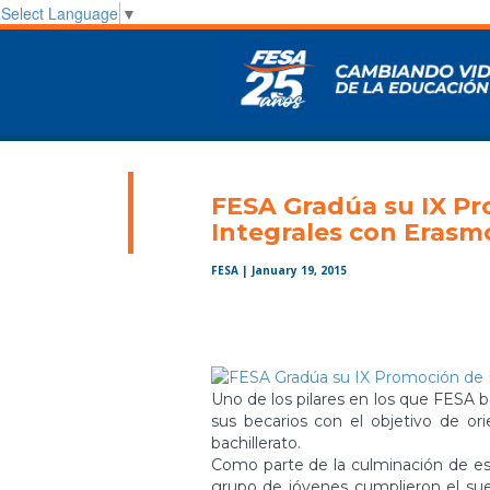
Select Language
▼
FESA Gradúa su IX Pr
Integrales con Eras
FESA
| January 19, 2015
Uno de los pilares en los que FESA b
sus becarios con el objetivo de ori
bachillerato.
Como parte de la culminación de es
grupo de jóvenes cumplieron el sueñ