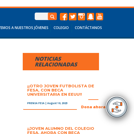
EMOS A NUESTROS JÓVENES
COLEGIO
CONTÁCTANOS
NOTICIAS
RELACIONADAS
¡¡OTRO JOVEN FUTBOLISTA DE
FESA, CON BECA
UNIVERSITARIA EN EEUU!!
PRENSA FESA
| August 10, 2023
+
Dona ahora
¡¡JOVEN ALUMNO DEL COLEGIO
FESA, AHORA CON BECA