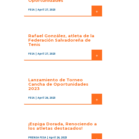
Oportunidades
FESA
| April 27, 2023
+
Rafael González, atleta de la
Federación Salvadoreña de
Tenis
FESA
| April 27, 2023
+
Lanzamiento de Torneo
Cancha de Oportunidades
2023
FESA
| April 26, 2023
+
¡Espiga Dorada, Renociendo a
los atletas destacados!
PRENSA FESA
| April 26, 2023
+