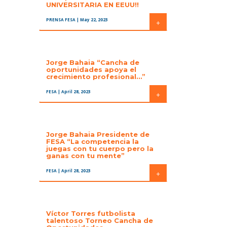
UNIVERSITARIA EN EEUU!!
PRENSA FESA
| May 22, 2023
+
Jorge Bahaia “Cancha de
oportunidades apoya el
crecimiento profesional…”
FESA
| April 28, 2023
+
Jorge Bahaia Presidente de
FESA “La competencia la
juegas con tu cuerpo pero la
ganas con tu mente”
FESA
| April 28, 2023
+
Víctor Torres futbolista
talentoso Torneo Cancha de