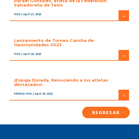
Rafael González, atleta de la Federación
Salvadoreña de Tenis
FESA
| April 27, 2023
+
Lanzamiento de Torneo Cancha de
Oportunidades 2023
FESA
| April 26, 2023
+
¡Espiga Dorada, Renociendo a los atletas
destacados!
PRENSA FESA
| April 26, 2023
+
REGRESAR