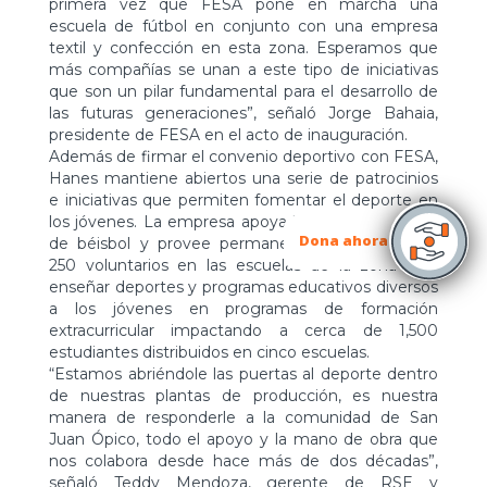
primera vez que FESA pone en marcha una
escuela de fútbol en conjunto con una empresa
textil y confección en esta zona. Esperamos que
más compañías se unan a este tipo de iniciativas
que son un pilar fundamental para el desarrollo de
las futuras generaciones”, señaló Jorge Bahaia,
presidente de FESA en el acto de inauguración.
Además de firmar el convenio deportivo con FESA,
Hanes mantiene abiertos una serie de patrocinios
e iniciativas que permiten fomentar el deporte en
los jóvenes. La empresa apoya la selección menor
Dona ahora
de béisbol y provee permanentemente más de
250 voluntarios en las escuelas de la zona para
enseñar deportes y programas educativos diversos
a los jóvenes en programas de formación
extracurricular impactando a cerca de 1,500
estudiantes distribuidos en cinco escuelas.
“Estamos abriéndole las puertas al deporte dentro
de nuestras plantas de producción, es nuestra
manera de responderle a la comunidad de San
Juan Ópico, todo el apoyo y la mano de obra que
nos colabora desde hace más de dos décadas”,
señaló Teddy Mendoza, gerente de RSE y