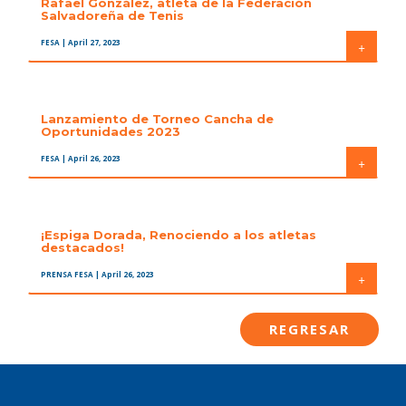
Rafael González, atleta de la Federación
Salvadoreña de Tenis
FESA
| April 27, 2023
+
Lanzamiento de Torneo Cancha de
Oportunidades 2023
FESA
| April 26, 2023
+
¡Espiga Dorada, Renociendo a los atletas
destacados!
PRENSA FESA
| April 26, 2023
+
REGRESAR