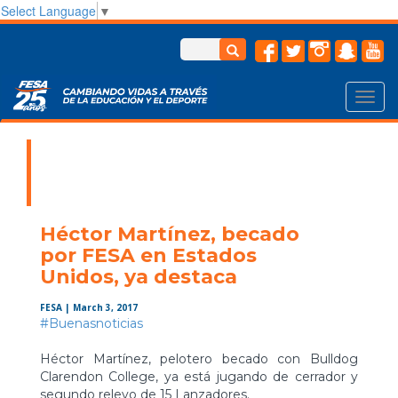
Select Language
▼
Toggl
navig
Héctor Martínez, becado
por FESA en Estados
Unidos, ya destaca
FESA
| March 3, 2017
#
Buenasnoticias
Héctor Martínez, pelotero becado con Bulldog
Clarendon College, ya está jugando de cerrador y
segundo relevo de 15 Lanzadores.