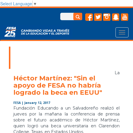
Select Language
▼
Toggl
navig
La
Héctor Martínez: "Sin el
apoyo de FESA no habría
logrado la beca en EEUU"
FESA
| January 12, 2017
Fundación Educando a un Salvadoreño realizó el
jueves por la mañana la conferencia de prensa
sobre el futuro académico de Héctor Martínez,
quien logró una beca universitaria en Clarendon
College, Texas, en Estados Unidos.