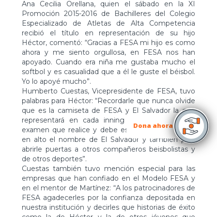
Ana Cecilia Orellana, quien el sábado en la XI
Promoción 2015-2016 de Bachilleres del Colegio
Especializado de Atletas de Alta Competencia
recibió el título en representación de su hijo
Héctor, comentó: “Gracias a FESA mi hijo es como
ahora y me siento orgullosa, en FESA nos han
apoyado. Cuando era niña me gustaba mucho el
softbol y es casualidad que a él le guste el béisbol.
Yo lo apoyé mucho”.
Humberto Cuestas, Vicepresidente de FESA, tuvo
palabras para Héctor: “Recordarle que nunca olvide
que es la camiseta de FESA y El Salvador la que
representará en cada inning que lance y cada
Dona ahora
examen que realice y debe esforzarse para poner
en alto el nombre de El Salvador y también para
abrirle puertas a otros compañeros beisbolistas y
de otros deportes”.
Cuestas también tuvo mención especial para las
empresas que han confiado en el Modelo FESA y
en el mentor de Martínez: “A los patrocinadores de
FESA agadecerles por la confianza depositada en
nuestra institución y decirles que historias de éxito