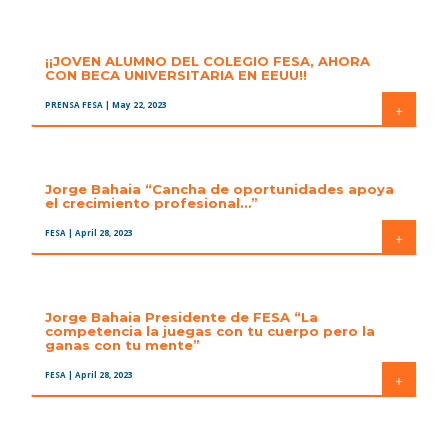
¡¡JOVEN ALUMNO DEL COLEGIO FESA, AHORA
CON BECA UNIVERSITARIA EN EEUU!!
PRENSA FESA
| May 22, 2023
+
Jorge Bahaia “Cancha de oportunidades apoya
el crecimiento profesional…”
FESA
| April 28, 2023
+
Jorge Bahaia Presidente de FESA “La
competencia la juegas con tu cuerpo pero la
ganas con tu mente”
FESA
| April 28, 2023
+