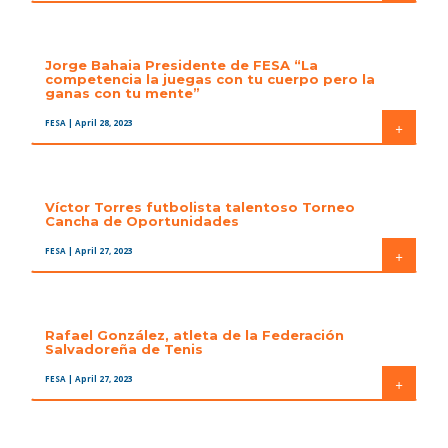
Jorge Bahaia Presidente de FESA “La
competencia la juegas con tu cuerpo pero la
ganas con tu mente”
FESA
| April 28, 2023
+
Víctor Torres futbolista talentoso Torneo
Cancha de Oportunidades
FESA
| April 27, 2023
+
Rafael González, atleta de la Federación
Salvadoreña de Tenis
FESA
| April 27, 2023
+