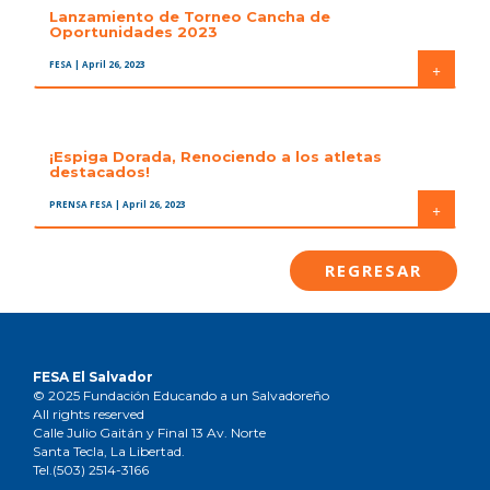
Lanzamiento de Torneo Cancha de
Oportunidades 2023
FESA
| April 26, 2023
+
¡Espiga Dorada, Renociendo a los atletas
destacados!
PRENSA FESA
| April 26, 2023
+
REGRESAR
FESA El Salvador
© 2025 Fundación Educando a un Salvadoreño
All rights reserved
Calle Julio Gaitán y Final 13 Av. Norte
Santa Tecla, La Libertad.
Tel.(503) 2514-3166