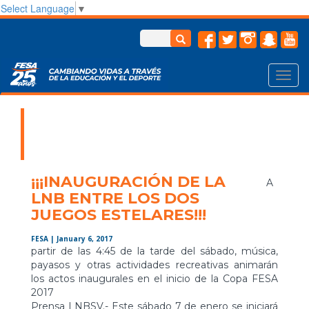
Select Language
▼
Toggl
navig
¡¡¡INAUGURACIÓN DE LA
A
LNB ENTRE LOS DOS
JUEGOS ESTELARES!!!
FESA
| January 6, 2017
partir de las 4:45 de la tarde del sábado, música,
payasos y otras actividades recreativas animarán
los actos inaugurales en el inicio de la Copa FESA
2017
Prensa LNBSV.- Este sábado 7 de enero se iniciará