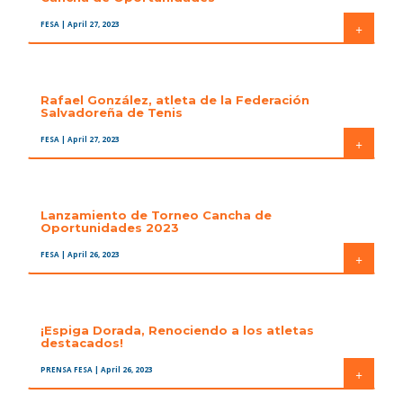
FESA
| April 27, 2023
+
Rafael González, atleta de la Federación
Salvadoreña de Tenis
FESA
| April 27, 2023
+
Lanzamiento de Torneo Cancha de
Oportunidades 2023
FESA
| April 26, 2023
+
¡Espiga Dorada, Renociendo a los atletas
destacados!
PRENSA FESA
| April 26, 2023
+