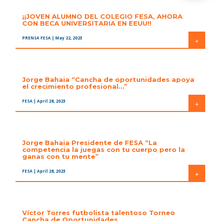
¡¡JOVEN ALUMNO DEL COLEGIO FESA, AHORA
CON BECA UNIVERSITARIA EN EEUU!!
PRENSA FESA
| May 22, 2023
+
Jorge Bahaia “Cancha de oportunidades apoya
el crecimiento profesional…”
FESA
| April 28, 2023
+
Jorge Bahaia Presidente de FESA “La
competencia la juegas con tu cuerpo pero la
ganas con tu mente”
FESA
| April 28, 2023
+
Víctor Torres futbolista talentoso Torneo
Cancha de Oportunidades