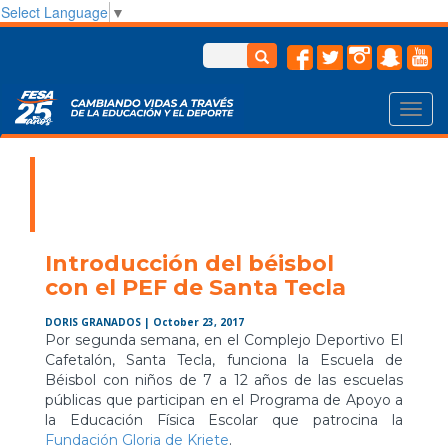
Select Language
▼
Toggl
navig
Introducción del béisbol
con el PEF de Santa Tecla
DORIS GRANADOS
| October 23, 2017
Por segunda semana, en el Complejo Deportivo El
Cafetalón, Santa Tecla, funciona la Escuela de
Béisbol con niños de 7 a 12 años de las escuelas
públicas que participan en el Programa de Apoyo a
la Educación Física Escolar que patrocina la
Fundación Gloria de Kriete
.