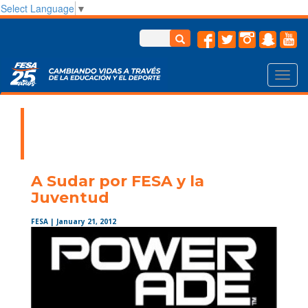
Select Language
▼
Toggl
navig
A Sudar por FESA y la
Juventud
FESA
| January 21, 2012