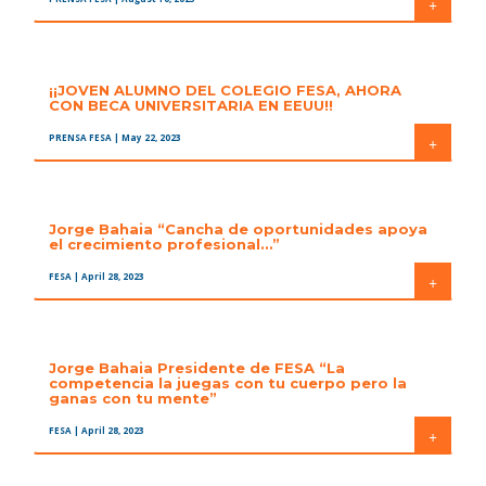
+
¡¡JOVEN ALUMNO DEL COLEGIO FESA, AHORA
CON BECA UNIVERSITARIA EN EEUU!!
PRENSA FESA
| May 22, 2023
+
Jorge Bahaia “Cancha de oportunidades apoya
el crecimiento profesional…”
FESA
| April 28, 2023
+
Jorge Bahaia Presidente de FESA “La
competencia la juegas con tu cuerpo pero la
ganas con tu mente”
FESA
| April 28, 2023
+