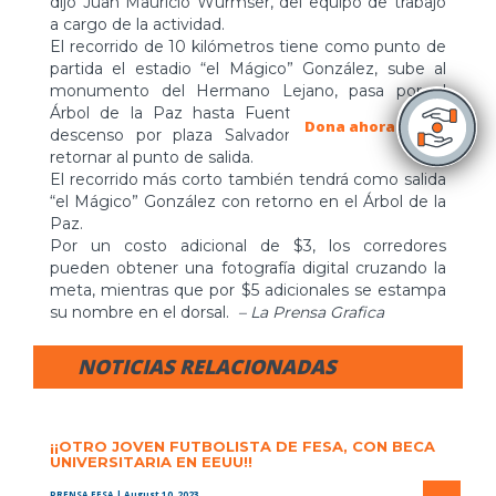
dijo Juan Mauricio Wurmser, del equipo de trabajo
a cargo de la actividad.
El recorrido de 10 kilómetros tiene como punto de
partida el estadio “el Mágico” González, sube al
monumento del Hermano Lejano, pasa por el
Árbol de la Paz hasta Fuentes Beethoven con
Dona ahora
descenso por plaza Salvador del Mundo hasta
retornar al punto de salida.
El recorrido más corto también tendrá como salida
“el Mágico” González con retorno en el Árbol de la
Paz.
Por un costo adicional de $3, los corredores
pueden obtener una fotografía digital cruzando la
meta, mientras que por $5 adicionales se estampa
su nombre en el dorsal.
– La Prensa Grafica
NOTICIAS RELACIONADAS
¡¡OTRO JOVEN FUTBOLISTA DE FESA, CON BECA
UNIVERSITARIA EN EEUU!!
PRENSA FESA
| August 10, 2023