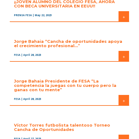
¡¡JOVEN ALUMNO DEL COLEGIO FESA, AHORA
CON BECA UNIVERSITARIA EN EEUU!!
PRENSA FESA
| May 22, 2023
+
Jorge Bahaia “Cancha de oportunidades apoya
el crecimiento profesional…”
FESA
| April 28, 2023
+
Jorge Bahaia Presidente de FESA “La
competencia la juegas con tu cuerpo pero la
ganas con tu mente”
FESA
| April 28, 2023
+
Víctor Torres futbolista talentoso Torneo
Cancha de Oportunidades
FESA
| April 27, 2023