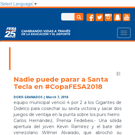
Select Language
▼
Toggl
navig
El
Nadie puede parar a Santa
Tecla en #CopaFESA2018
DORIS GRANADOS
| March 7, 2018
equipo municipal venció 4 por 2 a los Gigantes de
Didelco para cosechar su sexta victoria y sacar dos
juegos de ventaja en la punta sobre los puro hierro
Carlos Hernández, Prensa Fedebeis.- Una sólida
apertura del joven Kevin Ramírez y el bate del
venezolano Wilmer Alvarado, que abrochó su