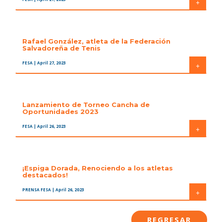
+
Rafael González, atleta de la Federación
Salvadoreña de Tenis
FESA
| April 27, 2023
+
Lanzamiento de Torneo Cancha de
Oportunidades 2023
FESA
| April 26, 2023
+
¡Espiga Dorada, Renociendo a los atletas
destacados!
PRENSA FESA
| April 26, 2023
+
REGRESAR