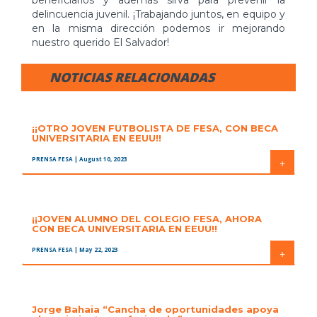
beneficiarios y además sirva para prevenir la
delincuencia juvenil. ¡Trabajando juntos, en equipo y
en la misma dirección podemos ir mejorando
nuestro querido El Salvador!
NOTICIAS RELACIONADAS
¡¡OTRO JOVEN FUTBOLISTA DE FESA, CON BECA
UNIVERSITARIA EN EEUU!!
PRENSA FESA
| August 10, 2023
+
¡¡JOVEN ALUMNO DEL COLEGIO FESA, AHORA
CON BECA UNIVERSITARIA EN EEUU!!
PRENSA FESA
| May 22, 2023
+
Jorge Bahaia “Cancha de oportunidades apoya