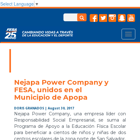
Select Language
▼
Toggl
navig
Nejapa Power Company y
FESA, unidos en el
Municipio de Apopa
DORIS GRANADOS
| August 30, 2017
Nejapa Power Company, una empresa líder con
Responsabilidad Social Empresarial, se suma al
Programa de Apoyo a la Educación Física Escolar
para beneficiar a cientos de niños y niñas de dos
centros escolares de la zona norte de San Salvador.