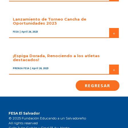
Lanzamiento de Torneo Cancha de
Oportunidades 2023
FESA
| April 26, 2023
+
¡Espiga Dorada, Renociendo a los atletas
destacados!
PRENSA FESA
| April 26, 2023
+
REGRESAR
FESA El Salvador
© 2025 Fundación Educando a un Salvadoreño
All rights reserved
Calle Julio Gaitán y Final 13 Av. Norte