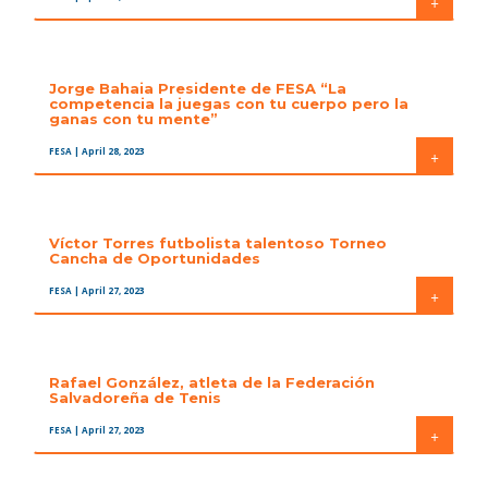
+
Jorge Bahaia Presidente de FESA “La
competencia la juegas con tu cuerpo pero la
ganas con tu mente”
FESA
| April 28, 2023
+
Víctor Torres futbolista talentoso Torneo
Cancha de Oportunidades
FESA
| April 27, 2023
+
Rafael González, atleta de la Federación
Salvadoreña de Tenis
FESA
| April 27, 2023
+