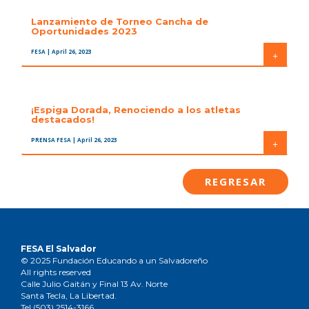
Lanzamiento de Torneo Cancha de
Oportunidades 2023
FESA
| April 26, 2023
+
¡Espiga Dorada, Renociendo a los atletas
destacados!
PRENSA FESA
| April 26, 2023
+
REGRESAR
FESA El Salvador
© 2025 Fundación Educando a un Salvadoreño
All rights reserved
Calle Julio Gaitán y Final 13 Av. Norte
Santa Tecla, La Libertad.
Tel.(503) 2514-3166