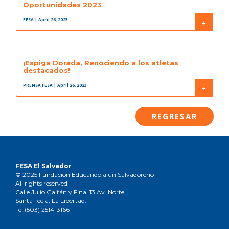
Oportunidades 2023
FESA
| April 26, 2023
+
¡Espiga Dorada, Renociendo a los atletas
destacados!
PRENSA FESA
| April 26, 2023
+
REGRESAR
FESA El Salvador
© 2025 Fundación Educando a un Salvadoreño
All rights reserved
Calle Julio Gaitán y Final 13 Av. Norte
Santa Tecla, La Libertad.
Tel.(503) 2514-3166