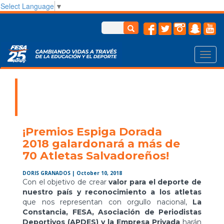
Select Language
▼
Toggl
navig
¡Premios Espiga Dorada
2018 galardonará a más de
70 Atletas Salvadoreños!
DORIS GRANADOS
| October 10, 2018
Con el objetivo de crear
valor para el deporte
de
nuestro país y reconocimiento a los atletas
que nos representan con orgullo nacional,
La
Constancia, FESA, Asociación de Periodistas
Deportivos (APDES) y la Empresa Privada
harán