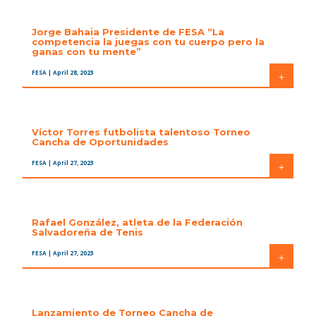
Jorge Bahaia Presidente de FESA “La
competencia la juegas con tu cuerpo pero la
ganas con tu mente”
FESA
| April 28, 2023
+
Víctor Torres futbolista talentoso Torneo
Cancha de Oportunidades
FESA
| April 27, 2023
+
Rafael González, atleta de la Federación
Salvadoreña de Tenis
FESA
| April 27, 2023
+
Lanzamiento de Torneo Cancha de