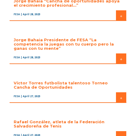
Jorge Bahaia “Cancha de oportunidades apoya
el crecimiento profesional…”
FESA
| April 28, 2023
+
Jorge Bahaia Presidente de FESA “La
competencia la juegas con tu cuerpo pero la
ganas con tu mente”
FESA
| April 28, 2023
+
Víctor Torres futbolista talentoso Torneo
Cancha de Oportunidades
FESA
| April 27, 2023
+
Rafael González, atleta de la Federación
Salvadoreña de Tenis
FESA
| April 27, 2023