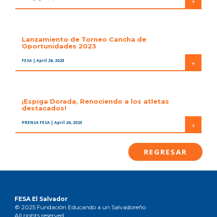
+
Lanzamiento de Torneo Cancha de
Oportunidades 2023
FESA
| April 26, 2023
+
¡Espiga Dorada, Renociendo a los atletas
destacados!
PRENSA FESA
| April 26, 2023
+
REGRESAR
FESA El Salvador
© 2025 Fundación Educando a un Salvadoreño
All rights reserved