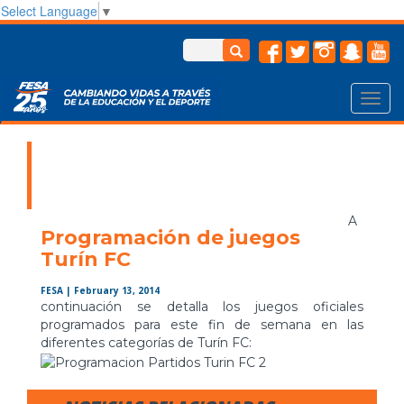
Select Language
▼
Toggl
navig
A
Programación de juegos
Turín FC
FESA
| February 13, 2014
continuación se detalla los juegos oficiales
programados para este fin de semana en las
diferentes categorías de Turín FC: