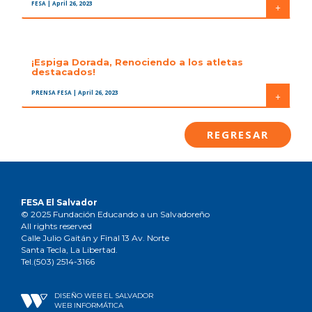
FESA
| April 26, 2023
+
¡Espiga Dorada, Renociendo a los atletas
destacados!
PRENSA FESA
| April 26, 2023
+
REGRESAR
FESA El Salvador
© 2025 Fundación Educando a un Salvadoreño
All rights reserved
Calle Julio Gaitán y Final 13 Av. Norte
Santa Tecla, La Libertad.
Tel.(503) 2514-3166
DISEÑO WEB EL SALVADOR
WEB INFORMÁTICA