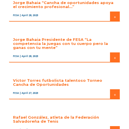
Jorge Bahaia “Cancha de oportunidades apoya
el crecimiento profesional…”
FESA
| April 28, 2023
+
Jorge Bahaia Presidente de FESA “La
competencia la juegas con tu cuerpo pero la
ganas con tu mente”
FESA
| April 28, 2023
+
Víctor Torres futbolista talentoso Torneo
Cancha de Oportunidades
FESA
| April 27, 2023
+
Rafael González, atleta de la Federación
Salvadoreña de Tenis