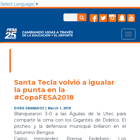
Select Language
▼
Toggl
navig
Santa Tecla volvió a igualar
la punta en la
#CopaFESA2018
DORIS GRANADOS
| March 1, 2018
Blanquearon 3-0 a las Águilas de la Utec para
compartir la cima con los Gigantes de Didelco. El
pitcheo y la defensiva municipal brillaron en el
Saturnino Bengoa
Carlos Hernández, Prensa Fedebeis.- Los