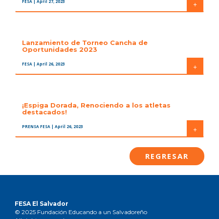
FESA
| April 27, 2023
+
Lanzamiento de Torneo Cancha de
Oportunidades 2023
FESA
| April 26, 2023
+
¡Espiga Dorada, Renociendo a los atletas
destacados!
PRENSA FESA
| April 26, 2023
+
REGRESAR
FESA El Salvador
© 2025 Fundación Educando a un Salvadoreño