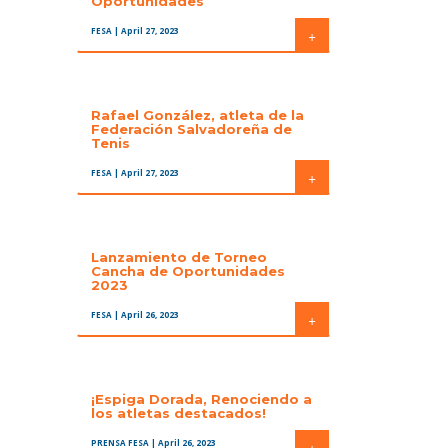
Oportunidades
FESA
| April 27, 2023
+
Rafael González, atleta de la
Federación Salvadoreña de
Tenis
FESA
| April 27, 2023
+
Lanzamiento de Torneo
Cancha de Oportunidades
2023
FESA
| April 26, 2023
+
¡Espiga Dorada, Renociendo a
los atletas destacados!
PRENSA FESA
| April 26, 2023
+