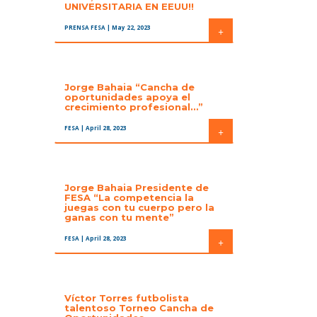
UNIVERSITARIA EN EEUU!!
PRENSA FESA
| May 22, 2023
+
Jorge Bahaia “Cancha de
oportunidades apoya el
crecimiento profesional…”
FESA
| April 28, 2023
+
Jorge Bahaia Presidente de
FESA “La competencia la
juegas con tu cuerpo pero la
ganas con tu mente”
FESA
| April 28, 2023
+
Víctor Torres futbolista
talentoso Torneo Cancha de