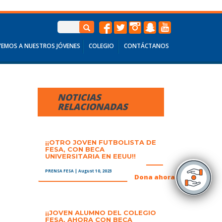
EMOS A NUESTROS JÓVENES
COLEGIO
CONTÁCTANOS
NOTICIAS
RELACIONADAS
¡¡OTRO JOVEN FUTBOLISTA DE
FESA, CON BECA
UNIVERSITARIA EN EEUU!!
PRENSA FESA
| August 10, 2023
+
Dona ahora
¡¡JOVEN ALUMNO DEL COLEGIO
FESA, AHORA CON BECA