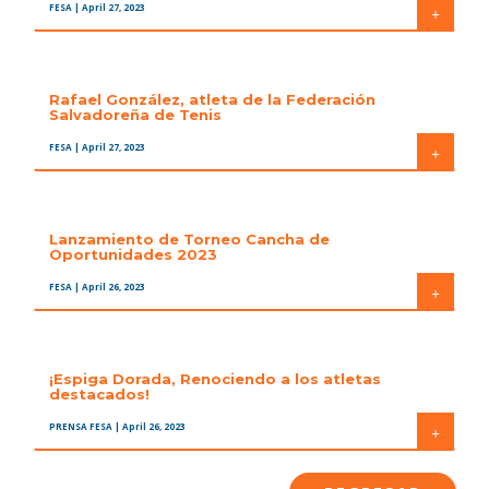
FESA
| April 27, 2023
+
Rafael González, atleta de la Federación
Salvadoreña de Tenis
FESA
| April 27, 2023
+
Lanzamiento de Torneo Cancha de
Oportunidades 2023
FESA
| April 26, 2023
+
¡Espiga Dorada, Renociendo a los atletas
destacados!
PRENSA FESA
| April 26, 2023
+