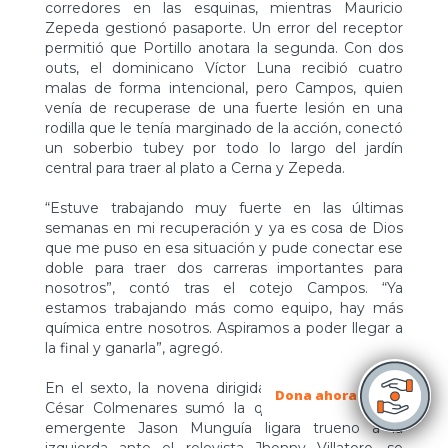
corredores en las esquinas, mientras Mauricio
Zepeda gestionó pasaporte. Un error del receptor
permitió que Portillo anotara la segunda. Con dos
outs, el dominicano Víctor Luna recibió cuatro
malas de forma intencional, pero Campos, quien
venía de recuperase de una fuerte lesión en una
rodilla que le tenía marginado de la acción, conectó
un soberbio tubey por todo lo largo del jardín
central para traer al plato a Cerna y Zepeda.
“Estuve trabajando muy fuerte en las últimas
semanas en mi recuperación y ya es cosa de Dios
que me puso en esa situación y pude conectar ese
doble para traer dos carreras importantes para
nosotros”, contó tras el cotejo Campos. “Ya
estamos trabajando más como equipo, hay más
química entre nosotros. Aspiramos a poder llegar a
la final y ganarla”, agregó.
En el sexto, la novena dirigida por el venezolano
Dona ahora
César Colmenares sumó la quinta luego que el
emergente Jason Munguía ligara trueno a la