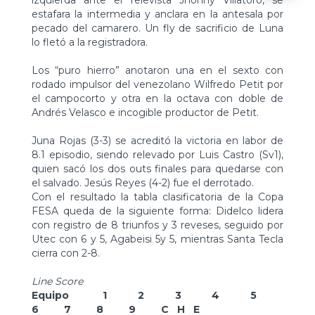
izquierda ante el relevista Jhonny Villatoro, se
estafara la intermedia y anclara en la antesala por
pecado del camarero. Un fly de sacrificio de Luna
lo fletó a la registradora.
Los “puro hierro” anotaron una en el sexto con
rodado impulsor del venezolano Wilfredo Petit por
el campocorto y otra en la octava con doble de
Andrés Velasco e incogible productor de Petit.
Juna Rojas (3-3) se acreditó la victoria en labor de
8.1 episodio, siendo relevado por Luis Castro (Sv1),
quien sacó los dos outs finales para quedarse con
el salvado. Jesús Reyes (4-2) fue el derrotado.
Con el resultado la tabla clasificatoria de la Copa
FESA queda de la siguiente forma: Didelco lidera
con registro de 8 triunfos y 3 reveses, seguido por
Utec con 6 y 5, Agabeisi 5y 5, mientras Santa Tecla
cierra con 2-8.
Line Score
Equipo 1 2 3 4 5
6 7 8 9 C H E