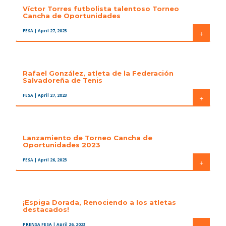
Víctor Torres futbolista talentoso Torneo
Cancha de Oportunidades
FESA
| April 27, 2023
+
Rafael González, atleta de la Federación
Salvadoreña de Tenis
FESA
| April 27, 2023
+
Lanzamiento de Torneo Cancha de
Oportunidades 2023
FESA
| April 26, 2023
+
¡Espiga Dorada, Renociendo a los atletas
destacados!
PRENSA FESA
| April 26, 2023